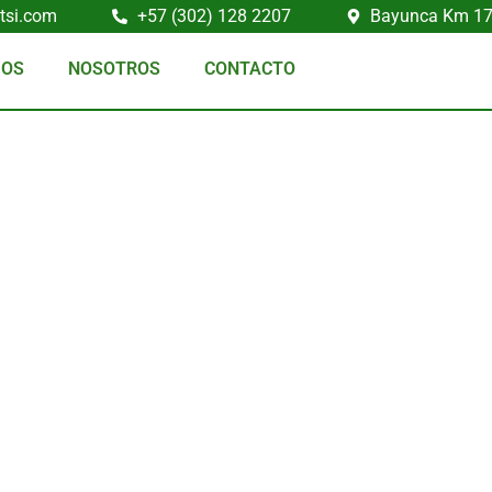
tsi.com
+57 (302) 128 2207
Bayunca Km 17-
IOS
NOSOTROS
CONTACTO
 Soluciones Inte