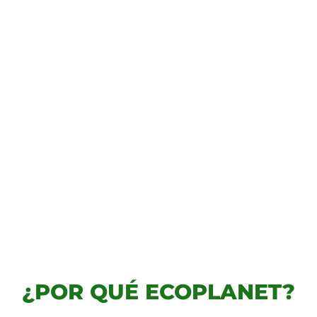
formando el futuro con gestión ambiental y economía cir
¿POR QUÉ ECOPLANET?